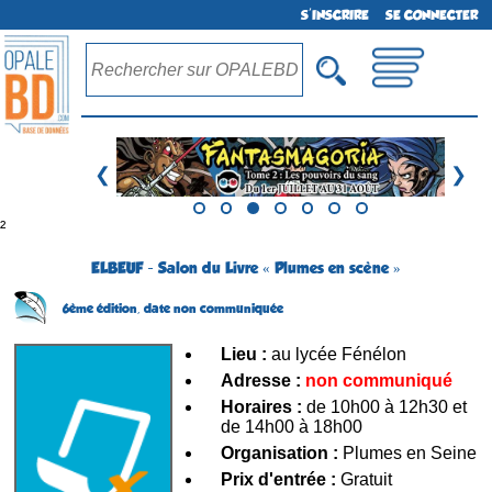
S'INSCRIRE
SE CONNECTER
❮
❯
²
ELBEUF - Salon du Livre « Plumes en scène »
6ème édition,
date non communiquée
Lieu :
au lycée Fénélon
Adresse :
non communiqué
Horaires :
de 10h00 à 12h30 et
de 14h00 à 18h00
Organisation :
Plumes en Seine
Prix d'entrée :
Gratuit