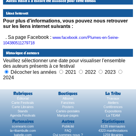
Aucun stand n'a encore été annoncé pour cette édition
Liens Internet
Pour plus d'informations, vous pouvez nous retrouver
sur les liens internet suivants :
. Sa page Facebook :
www.facebook.com/Plumes-en-Seine-
104380511279718
Historique d'auteurs
Veuillez sélectionner une date pour visualiser l'ensemble
des auteurs présents à ce festival
Décocher les années
2021
2022
2023
2024
Rubriques
Boutiques
La Tribu
Éditorial
Albums
Travaux
Carte Festivals
Fanzines
Ateliers
Carte Libraires
Posters
Conférences
Stands
Cartes-postales
Expositions
Agenda Festivals
Marque-pages
La TEAM
Partenaires
Autres
Statistiques
sceneario.com
Publicité
6135 internautes
la-ribambulle.com
FAQ
4323 manifestations
babelio.com
Qui sommes-nous ?
1259 librairies