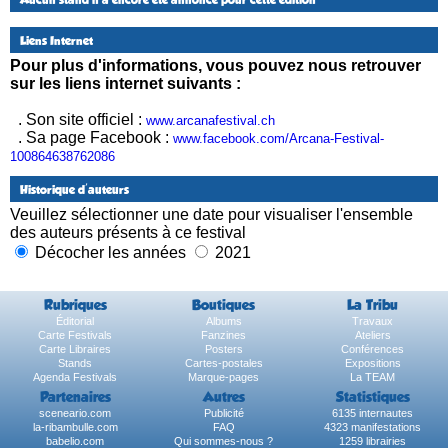
Liens Internet
Pour plus d'informations, vous pouvez nous retrouver
sur les liens internet suivants :
. Son site officiel :
www.arcanafestival.ch
. Sa page Facebook :
www.facebook.com/Arcana-Festival-
100864638762086
Historique d'auteurs
Veuillez sélectionner une date pour visualiser l'ensemble
des auteurs présents à ce festival
Décocher les années
2021
Rubriques
Boutiques
La Tribu
Éditorial
Albums
Travaux
Carte Festivals
Fanzines
Ateliers
Carte Libraires
Posters
Conférences
Stands
Cartes-postales
Expositions
Agenda Festivals
Marque-pages
La TEAM
Partenaires
Autres
Statistiques
sceneario.com
Publicité
6135 internautes
la-ribambulle.com
FAQ
4323 manifestations
babelio.com
Qui sommes-nous ?
1259 librairies