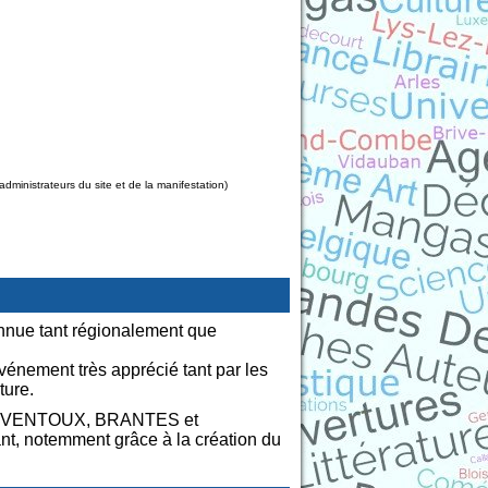
ministrateurs du site et de la manifestation)
onnue tant régionalement que
nement très apprécié tant par les
ture.
R-du-VENTOUX, BRANTES et
nt, notemment grâce à la création du