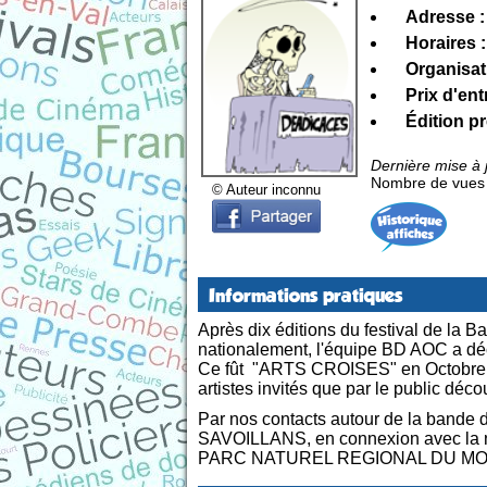
Adresse :
Horaires :
Organisat
Prix d'ent
Édition p
Dernière mise à j
Nombre de vues d
© Auteur inconnu
Informations pratiques
Après dix éditions du festival de la 
nationalement, l'équipe BD AOC a déc
Ce fût "ARTS CROISES" en Octobre 20
artistes invités que par le public déc
Par nos contacts autour de la band
SAVOILLANS, en connexion avec la nat
PARC NATUREL REGIONAL DU M