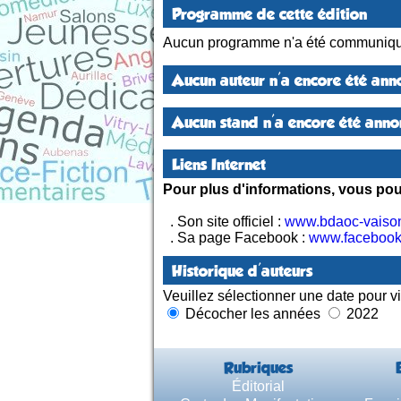
Programme de cette édition
Aucun programme n'a été communiqu
Aucun auteur n'a encore été anno
Aucun stand n'a encore été annon
Liens Internet
Pour plus d'informations, vous pouv
. Son site officiel :
www.bdaoc-vaison
. Sa page Facebook :
www.faceboo
Historique d'auteurs
Veuillez sélectionner une date pour vi
Décocher les années
2022
Rubriques
Éditorial