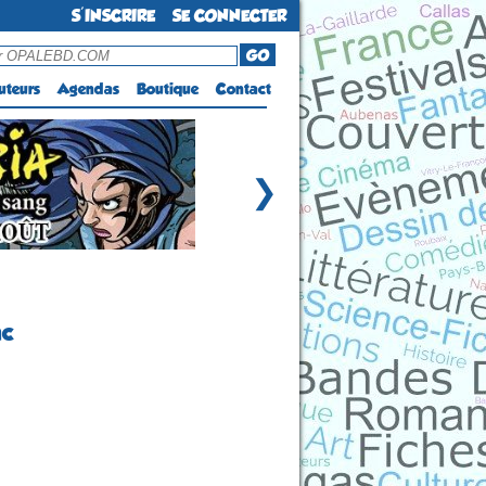
S'INSCRIRE
SE CONNECTER
GO
uteurs
Agendas
Boutique
Contact
❯
nc