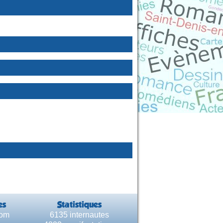
es
Statistiques
com
6135 internautes