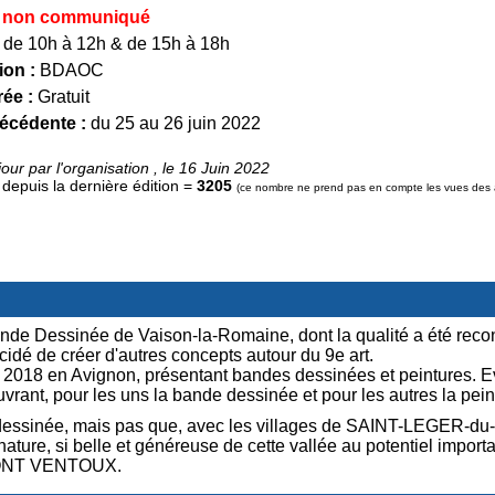
non communiqué
de 10h à 12h & de 15h à 18h
ion :
BDAOC
rée :
Gratuit
récédente :
du 25 au 26 juin 2022
our par l'organisation , le 16 Juin 2022
epuis la dernière édition =
3205
(ce nombre ne prend pas en compte les vues des ad
Bande Dessinée de Vaison-la-Romaine, dont la qualité a été rec
idé de créer d'autres concepts autour du 9e art.
18 en Avignon, présentant bandes dessinées et peintures. Evé
ouvrant, pour les uns la bande dessinée et pour les autres la pein
e dessinée, mais pas que, avec les villages de SAINT-LEGE
ure, si belle et généreuse de cette vallée au potentiel importa
ONT VENTOUX.