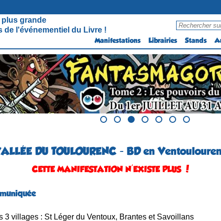
 plus grande
 de l'événementiel du Livre !
Manifestations
Librairies
Stands
A
ALLÉE DU TOULOURENC - BD en Ventouloure
CETTE MANIFESTATION N'EXISTE PLUS !
mmuniquée
 3 villages : St Léger du Ventoux, Brantes et Savoillans