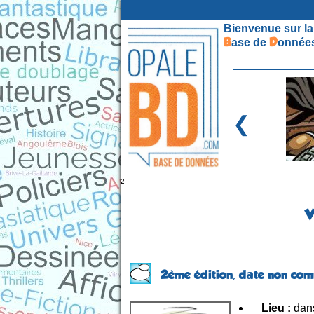
Bienvenue sur la
B
D
ase de
onnées
❮
²
V
2ème édition,
date non co
Lieu :
dans