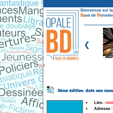
Bienvenue sur la
B
D
ase de
onnées
❮
²
5ème édition,
date non com
Lieu :
non
Adresse :