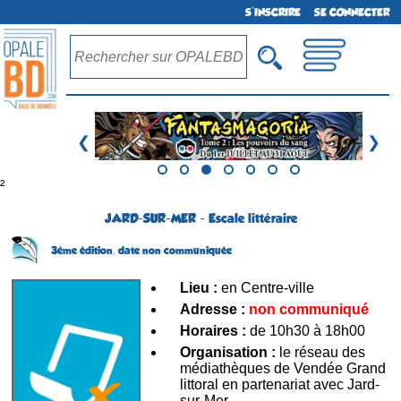
S'INSCRIRE
SE CONNECTER
❮
❯
²
JARD-SUR-MER - Escale littéraire
3ème édition,
date non communiquée
Lieu :
en Centre-ville
Adresse :
non communiqué
Horaires :
de 10h30 à 18h00
Organisation :
le réseau des
médiathèques de Vendée Grand
littoral en partenariat avec Jard-
sur-Mer