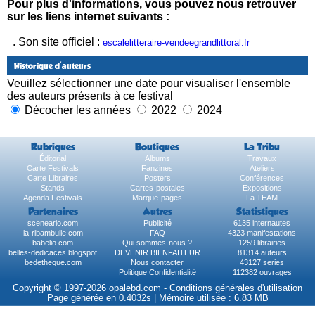
Pour plus d'informations, vous pouvez nous retrouver
sur les liens internet suivants :
. Son site officiel :
escalelitteraire-vendeegrandlittoral.fr
Historique d'auteurs
Veuillez sélectionner une date pour visualiser l'ensemble
des auteurs présents à ce festival
Décocher les années
2022
2024
Rubriques
Boutiques
La Tribu
Éditorial
Albums
Travaux
Carte Festivals
Fanzines
Ateliers
Carte Libraires
Posters
Conférences
Stands
Cartes-postales
Expositions
Agenda Festivals
Marque-pages
La TEAM
Partenaires
Autres
Statistiques
sceneario.com
Publicité
6135 internautes
la-ribambulle.com
FAQ
4323 manifestations
babelio.com
Qui sommes-nous ?
1259 librairies
belles-dedicaces.blogspot
DEVENIR BIENFAITEUR
81314 auteurs
bedetheque.com
Nous contacter
43127 series
Politique Confidentialité
112382 ouvrages
Copyright © 1997-2026 opalebd.com -
Conditions générales d'utilisation
Page générée en 0.4032s | Mémoire utilisée : 6.83 MB