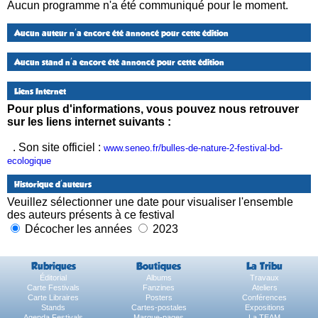
Aucun programme n'a été communiqué pour le moment.
Aucun auteur n'a encore été annoncé pour cette édition
Aucun stand n'a encore été annoncé pour cette édition
Liens Internet
Pour plus d'informations, vous pouvez nous retrouver
sur les liens internet suivants :
. Son site officiel :
www.seneo.fr/bulles-de-nature-2-festival-bd-
ecologique
Historique d'auteurs
Veuillez sélectionner une date pour visualiser l'ensemble
des auteurs présents à ce festival
Décocher les années
2023
Rubriques
Boutiques
La Tribu
Éditorial
Albums
Travaux
Carte Festivals
Fanzines
Ateliers
Carte Libraires
Posters
Conférences
Stands
Cartes-postales
Expositions
Agenda Festivals
Marque-pages
La TEAM