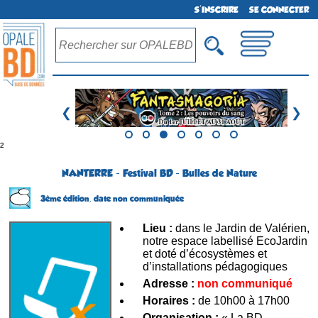
S'INSCRIRE
SE CONNECTER
❮
❯
²
NANTERRE - Festival BD - Bulles de Nature
3ème édition,
date non communiquée
Lieu :
dans le Jardin de Valérien,
notre espace labellisé EcoJardin
et doté d’écosystèmes et
d’installations pédagogiques
Adresse :
non communiqué
Horaires :
de 10h00 à 17h00
Organisation :
« La BD