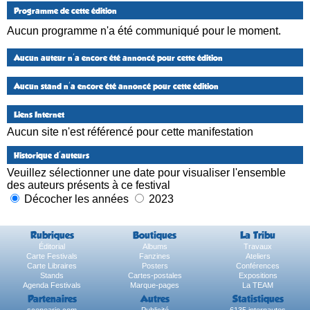
Programme de cette édition
Aucun programme n'a été communiqué pour le moment.
Aucun auteur n'a encore été annoncé pour cette édition
Aucun stand n'a encore été annoncé pour cette édition
Liens Internet
Aucun site n'est référencé pour cette manifestation
Historique d'auteurs
Veuillez sélectionner une date pour visualiser l'ensemble
des auteurs présents à ce festival
Décocher les années
2023
Rubriques
Boutiques
La Tribu
Éditorial
Albums
Travaux
Carte Festivals
Fanzines
Ateliers
Carte Libraires
Posters
Conférences
Stands
Cartes-postales
Expositions
Agenda Festivals
Marque-pages
La TEAM
Partenaires
Autres
Statistiques
sceneario.com
Publicité
6135 internautes