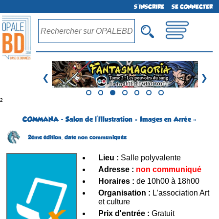
S'INSCRIRE
SE CONNECTER
❮
❯
²
COMMANA - Salon de l'Illustration « Images en Arrée »
2ème édition,
date non communiquée
Lieu :
Salle polyvalente
Adresse :
non communiqué
Horaires :
de 10h00 à 18h00
Organisation :
L’association Art
et culture
Prix d'entrée :
Gratuit