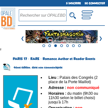
S'INSCRIRE
SE CONNECTER
❮
❯
²
PARIS 17 - RARE - Romance Author et Reader Events
4ème édition,
date non communiquée
Lieu :
Palais des Congrés (2
place de la Porte Maillot)
Adresse :
non communiqué
Horaires :
du matin (9h30 ou
11h30 selon le billet choisi)
jusqu'à 17h
Organisation :
non