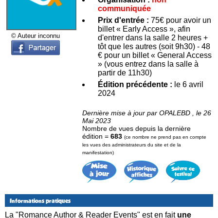
communiquée
Prix d'entrée :
75€ pour avoir un
billet « Early Access », afin
© Auteur inconnu
d'entrer dans la salle 2 heures +
tôt que les autres (soit 9h30) - 48
€ pour un billet « General Access
» (vous entrez dans la salle à
partir de 11h30)
Édition précédente :
le 6 avril
2024
Dernière mise à jour par OPALEBD , le 26
Mai 2023
Nombre de vues depuis la dernière
édition =
683
(ce nombre ne prend pas en compte
les vues des administrateurs du site et de la
manifestation)
Informations pratiques
La "Romance Author & Reader Events" est en fait
une