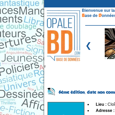
Bienvenue sur la
B
D
ase de
onnées
❮
²
6ème édition,
date non com
Lieu :
Cloî
Adresse :