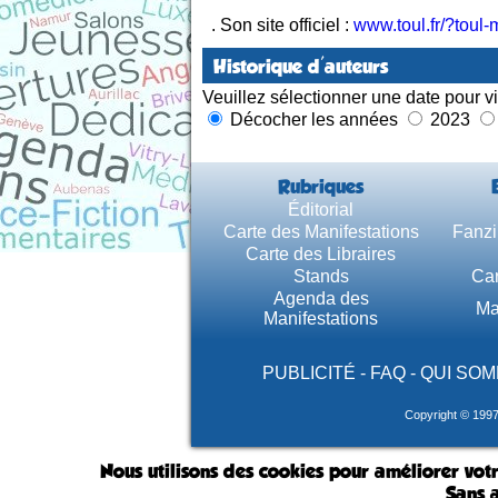
. Son site officiel :
www.toul.fr/?toul-
Historique d'auteurs
Veuillez sélectionner une date pour vi
Décocher les années
2023
Rubriques
Éditorial
Carte des Manifestations
Fanzi
Carte des Libraires
Stands
Car
Agenda des
Ma
Manifestations
PUBLICITÉ
-
FAQ
-
QUI SOM
Copyright © 199
Nous utilisons des cookies pour améliorer votr
Sans a