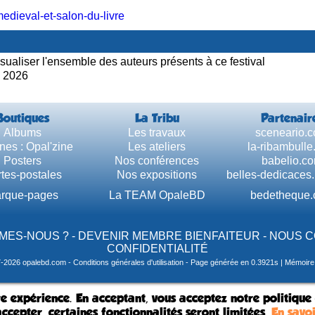
medieval-et-salon-du-livre
sualiser l'ensemble des auteurs présents à ce festival
2026
Boutiques
La Tribu
Partenair
Albums
Les travaux
sceneario.
nes : Opal'zine
Les ateliers
la-ribambull
Posters
Nos conférences
babelio.c
tes-postales
Nos expositions
belles-dedicaces
rque-pages
La TEAM OpaleBD
bedetheque
MES-NOUS ?
-
DEVENIR MEMBRE BIENFAITEUR
-
NOUS 
CONFIDENTIALITÉ
7-2026 opalebd.com -
Conditions générales d'utilisation
- Page générée en 0.3921s | Mémoire u
e expérience. En acceptant, vous acceptez notre politique
ccepter, certaines fonctionnalités seront limitées.
En savoi