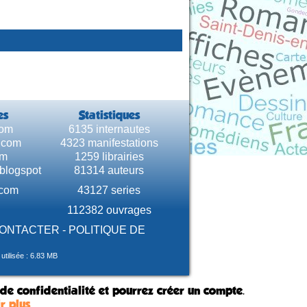
es
Statistiques
com
6135 internautes
e.com
4323 manifestations
om
1259 librairies
.blogspot
81314 auteurs
.com
43127 series
112382 ouvrages
CONTACTER
-
POLITIQUE DE
tilisée : 6.83 MB
 de confidentialité et pourrez créer un compte.
r plus
.