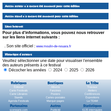
Aucun auteur n'a encore été annoncé pour cette édition
Aucun stand n'a encore été annoncé pour cette édition
Liens Internet
Pour plus d'informations, vous pouvez nous retrouver
sur les liens internet suivants :
. Son site officiel :
www.moulin-de-nouara.fr
Historique d'auteurs
Veuillez sélectionner une date pour visualiser l'ensemble
des auteurs présents à ce festival
Décocher les années
2024
2025
2026
Rubriques
Boutiques
La Tribu
Éditorial
Albums
Travaux
Carte Festivals
Fanzines
Ateliers
Carte Libraires
Posters
Conférences
Stands
Cartes-postales
Expositions
Agenda Festivals
Marque-pages
La TEAM
Partenaires
Autres
Statistiques
sceneario.com
Publicité
6135 internautes