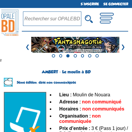
S'INSCRIRE
SE CONNECTER
❮
❯
²
AMBERT - Le moulin à BD
5ème édition,
date non communiquée
Lieu :
Moulin de Nouara
Adresse :
non communiqué
Horaires :
non communiqués
Organisation :
non
communiquée
Prix d'entrée :
3 € (Pass 1 jour) /