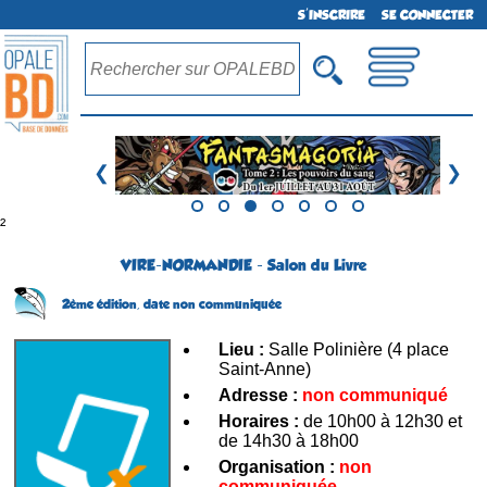
S'INSCRIRE
SE CONNECTER
❮
❯
²
VIRE-NORMANDIE - Salon du Livre
2ème édition,
date non communiquée
Lieu :
Salle Polinière (4 place
Saint-Anne)
Adresse :
non communiqué
Horaires :
de 10h00 à 12h30 et
de 14h30 à 18h00
Organisation :
non
communiquée