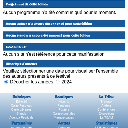
Programme de cette édition
Aucun programme n'a été communiqué pour le moment.
Aucun auteur n'a encore été annoncé pour cette édition
Aucun stand n'a encore été annoncé pour cette édition
Liens Internet
Aucun site n'est référencé pour cette manifestation
Historique d'auteurs
Veuillez sélectionner une date pour visualiser l'ensemble
des auteurs présents à ce festival
Décocher les années
2024
Rubriques
Boutiques
La Tribu
Éditorial
Albums
Travaux
Carte Festivals
Fanzines
Ateliers
Carte Libraires
Posters
Conférences
Stands
Cartes-postales
Expositions
Agenda Festivals
Marque-pages
La TEAM
Partenaires
Autres
Statistiques
sceneario.com
Publicité
6135 internautes