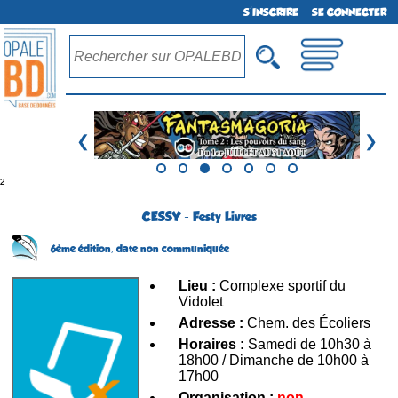
S'INSCRIRE
SE CONNECTER
❮
❯
²
CESSY - Festy Livres
6ème édition,
date non communiquée
Lieu :
Complexe sportif du
Vidolet
Adresse :
Chem. des Écoliers
Horaires :
Samedi de 10h30 à
18h00 / Dimanche de 10h00 à
17h00
Organisation :
non