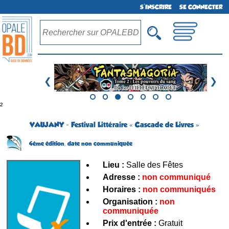
S'INSCRIRE
SE CONNECTER
❮
❯
²
VAUJANY - Festival Littéraire « Cascade de Livres »
4ème édition,
date non communiquée
Lieu :
Salle des Fêtes
Adresse :
non communiqué
Horaires :
non communiqués
Organisation :
non
communiquée
Prix d'entrée :
Gratuit