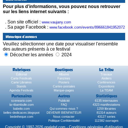
Pour plus d'informations, vous pouvez nous retrouver
sur les liens internet suivants :
. Son site officiel :
www.vaujany.com
. Sa page Facebook :
www.facebook.com/events/896661841952072
Historique d'auteurs
Veuillez sélectionner une date pour visualiser l'ensemble
des auteurs présents à ce festival
Décocher les années
2024
Rubriques
Boutiques
La Tribu
Éditorial
Albums
Travaux
Carte Festivals
Fanzines
Ateliers
Carte Libraires
Posters
Conférences
Stands
Cartes-postales
Expositions
Agenda Festivals
Marque-pages
La TEAM
Partenaires
Autres
Statistiques
sceneario.com
Publicité
6135 internautes
la-ribambulle.com
FAQ
4323 manifestations
babelio.com
Qui sommes-nous ?
1259 librairies
belles-dedicaces.blogspot
DEVENIR BIENFAITEUR
81314 auteurs
bedetheque.com
Nous contacter
43127 series
Politique Confidentialité
112382 ouvrages
Copyright © 1997-2026 opalebd.com -
Conditions générales d'utilisation