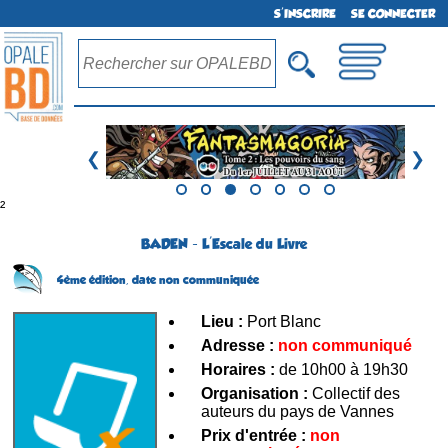
S'INSCRIRE
SE CONNECTER
❮
❯
²
BADEN - L'Escale du Livre
4ème édition,
date non communiquée
Lieu :
Port Blanc
Adresse :
non communiqué
Horaires :
de 10h00 à 19h30
Organisation :
Collectif des
auteurs du pays de Vannes
Prix d'entrée :
non