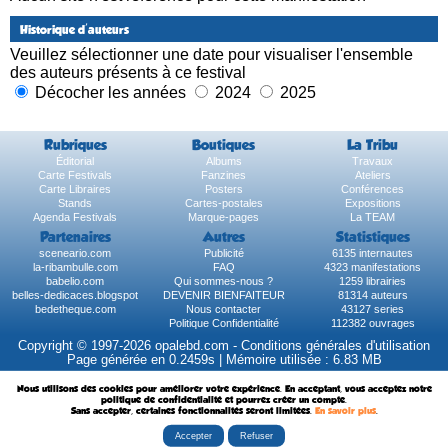
Historique d'auteurs
Veuillez sélectionner une date pour visualiser l'ensemble
des auteurs présents à ce festival
Décocher les années
2024
2025
Rubriques
Boutiques
La Tribu
Éditorial
Albums
Travaux
Carte Festivals
Fanzines
Ateliers
Carte Libraires
Posters
Conférences
Stands
Cartes-postales
Expositions
Agenda Festivals
Marque-pages
La TEAM
Partenaires
Autres
Statistiques
sceneario.com
Publicité
6135 internautes
la-ribambulle.com
FAQ
4323 manifestations
babelio.com
Qui sommes-nous ?
1259 librairies
belles-dedicaces.blogspot
DEVENIR BIENFAITEUR
81314 auteurs
bedetheque.com
Nous contacter
43127 series
Politique Confidentialité
112382 ouvrages
Copyright © 1997-2026 opalebd.com -
Conditions générales d'utilisation
Page générée en 0.2459s | Mémoire utilisée : 6.83 MB
Nous utilisons des cookies pour améliorer votre expérience. En acceptant, vous acceptez notre
politique de confidentialité et pourrez créer un compte.
Sans accepter, certaines fonctionnalités seront limitées.
En savoir plus
.
Accepter
Refuser