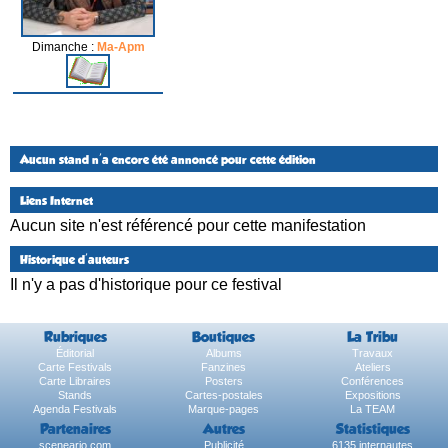
Dimanche :
Ma-Apm
Aucun stand n'a encore été annoncé pour cette édition
Liens Internet
Aucun site n'est référencé pour cette manifestation
Historique d'auteurs
Il n'y a pas d'historique pour ce festival
Rubriques
Boutiques
La Tribu
Éditorial
Albums
Travaux
Carte Festivals
Fanzines
Ateliers
Carte Libraires
Posters
Conférences
Stands
Cartes-postales
Expositions
Agenda Festivals
Marque-pages
La TEAM
Partenaires
Autres
Statistiques
sceneario.com
Publicité
6135 internautes