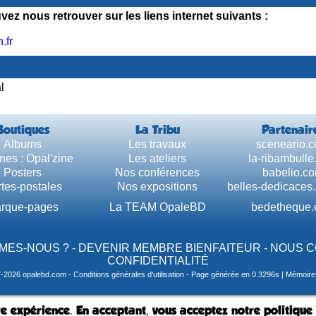
ez nous retrouver sur les liens internet suivants :
.fr
l
Boutiques
La Tribu
Partenair
Albums
Les travaux
sceneario.
nes : Opal'zine
Les ateliers
la-ribambull
Posters
Nos conférences
babelio.c
tes-postales
Nos expositions
belles-dedicaces
rque-pages
La TEAM OpaleBD
bedetheque
MES-NOUS ?
-
DEVENIR MEMBRE BIENFAITEUR
-
NOUS 
CONFIDENTIALITÉ
7-2026 opalebd.com -
Conditions générales d'utilisation
- Page générée en 0.3296s | Mémoire u
e expérience. En acceptant, vous acceptez notre politique