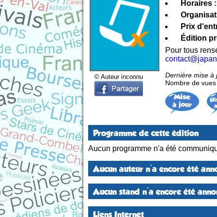
Horaires :
Organisat
Prix d'ent
Édition p
Pour tous ren
contact@japan
Dernière mise à
© Auteur inconnu
Nombre de vues d
Programme de cette édition
Aucun programme n'a été communiqu
Aucun auteur n'a encore été anno
Aucun stand n'a encore été annon
Liens Internet