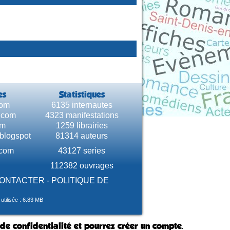
es
Statistiques
com
6135 internautes
e.com
4323 manifestations
om
1259 librairies
.blogspot
81314 auteurs
.com
43127 series
112382 ouvrages
CONTACTER
-
POLITIQUE DE
tilisée : 6.83 MB
 de confidentialité et pourrez créer un compte.