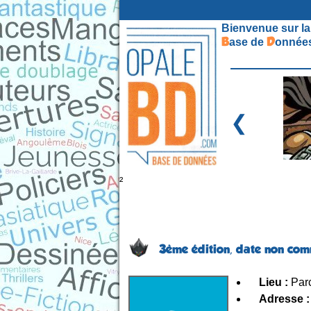
Bienvenue sur la
B
D
ase de
onnées
❮
²
3ème édition,
date non com
Lieu :
Parc
Adresse :