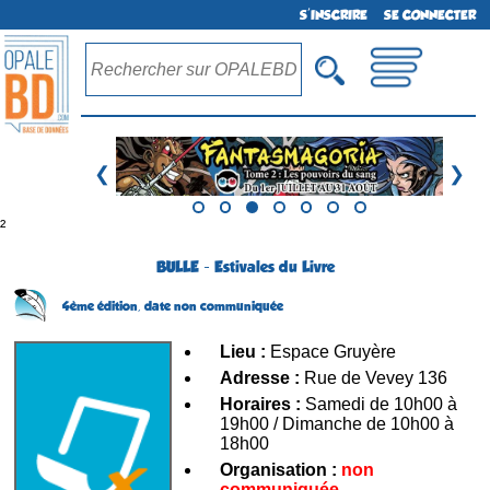
S'INSCRIRE
SE CONNECTER
❮
❯
²
BULLE - Estivales du Livre
4ème édition,
date non communiquée
Lieu :
Espace Gruyère
Adresse :
Rue de Vevey 136
Horaires :
Samedi de 10h00 à
19h00 / Dimanche de 10h00 à
18h00
Organisation :
non
communiquée