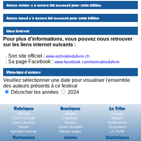
Aucun auteur n'a encore été annoncé pour cette édition
Aucun stand n'a encore été annoncé pour cette édition
Liens Internet
Pour plus d'informations, vous pouvez nous retrouver
sur les liens internet suivants :
. Son site officiel :
www.estivalesdulivre.ch
. Sa page Facebook :
www.facebook.com/estivalesdulivre
Historique d'auteurs
Veuillez sélectionner une date pour visualiser l'ensemble
des auteurs présents à ce festival
Décocher les années
2024
Rubriques
Boutiques
La Tribu
Éditorial
Albums
Travaux
Carte Festivals
Fanzines
Ateliers
Carte Libraires
Posters
Conférences
Stands
Cartes-postales
Expositions
Agenda Festivals
Marque-pages
La TEAM
Partenaires
Autres
Statistiques