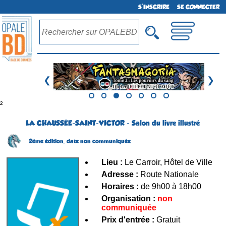
S'INSCRIRE
SE CONNECTER
❮
❯
²
LA CHAUSSÉE-SAINT-VICTOR - Salon du livre illustré
2ème édition,
date non communiquée
Lieu :
Le Carroir, Hôtel de Ville
Adresse :
Route Nationale
Horaires :
de 9h00 à 18h00
Organisation :
non
communiquée
Prix d'entrée :
Gratuit