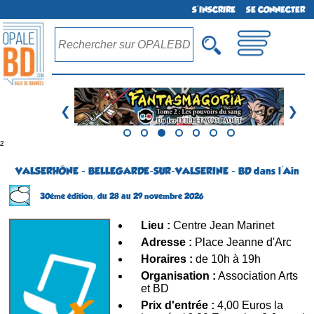
S'INSCRIRE
SE CONNECTER
❮
❯
²
VALSERHÔNE - BELLEGARDE-SUR-VALSERINE - BD dans l'Ain
30ème édition,
du 28 au 29 novembre 2026
Lieu :
Centre Jean Marinet
Adresse :
Place Jeanne d'Arc
Horaires :
de 10h à 19h
Organisation :
Association Arts
et BD
Prix d'entrée :
4,00 Euros la