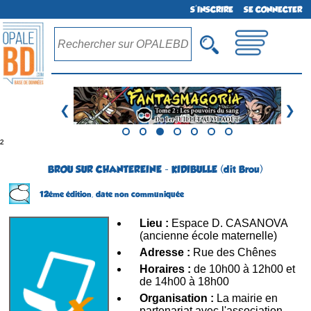
S'INSCRIRE
SE CONNECTER
❮
❯
²
BROU SUR CHANTEREINE - KIDIBULLE (dit Brou)
12ème édition,
date non communiquée
Lieu :
Espace D. CASANOVA
(ancienne école maternelle)
Adresse :
Rue des Chênes
Horaires :
de 10h00 à 12h00 et
de 14h00 à 18h00
Organisation :
La mairie en
partenariat avec l'association