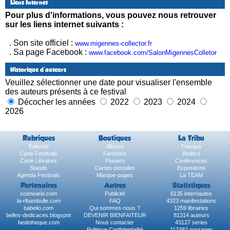
Liens Internet
Pour plus d'informations, vous pouvez nous retrouver
sur les liens internet suivants :
. Son site officiel :
www.migennes-collector.fr
. Sa page Facebook :
www.facebook.com/SalonMigennesColletor
Historique d'auteurs
Veuillez sélectionner une date pour visualiser l'ensemble
des auteurs présents à ce festival
Décocher les années
2022
2023
2024
2026
Rubriques
Boutiques
La Tribu
Éditorial
Albums
Travaux
Carte Festivals
Fanzines
Ateliers
Carte Libraires
Posters
Conférences
Stands
Cartes-postales
Expositions
Agenda Festivals
Marque-pages
La TEAM
Partenaires
Autres
Statistiques
sceneario.com
Publicité
6135 internautes
la-ribambulle.com
FAQ
4323 manifestations
babelio.com
Qui sommes-nous ?
1259 librairies
belles-dedicaces.blogspot
DEVENIR BIENFAITEUR
81314 auteurs
bedetheque.com
Nous contacter
43127 series
Politique Confidentialité
112382 ouvrages