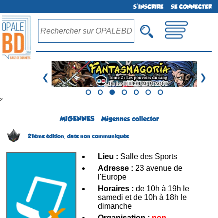
S'INSCRIRE
SE CONNECTER
❮
❯
²
MIGENNES - Migennes collector
21ème édition,
date non communiquée
Lieu :
Salle des Sports
Adresse :
23 avenue de
l'Europe
Horaires :
de 10h à 19h le
samedi et de 10h à 18h le
dimanche
Organisation :
non