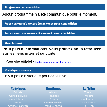
Programme de cette édition
Aucun programme n'a été communiqué pour le moment.
Aucun auteur n'a encore été annoncé pour cette édition
Aucun stand n'a encore été annoncé pour cette édition
Liens Internet
Pour plus d'informations, vous pouvez nous retrouver
sur les liens internet suivants :
. Son site officiel :
traitsdivers.canalblog.com
Historique d'auteurs
Il n'y a pas d'historique pour ce festival
Rubriques
Boutiques
La Tribu
Éditorial
Albums
Travaux
Carte Festivals
Fanzines
Ateliers
Carte Libraires
Posters
Conférences
Stands
Cartes-postales
Expositions
Agenda Festivals
Marque-pages
La TEAM