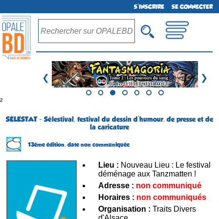
S'INSCRIRE
SE CONNECTER
❮
❯
²
SÉLESTAT - Sélestival, festival du dessin d'humour, de presse et de
la caricature
13ème édition,
date non communiquée
Lieu :
Nouveau Lieu : Le festival
déménage aux Tanzmatten !
Adresse :
non communiqué
Horaires :
non communiqués
Organisation :
Traits Divers
d'Alsace