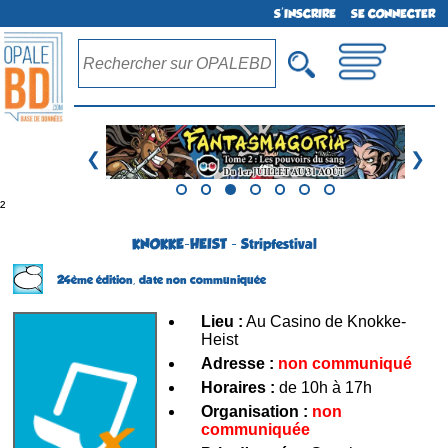
S'INSCRIRE
SE CONNECTER
❮
❯
²
KNOKKE-HEIST - Stripfestival
24ème édition,
date non communiquée
Lieu :
Au Casino de Knokke-
Heist
Adresse :
non communiqué
Horaires :
de 10h à 17h
Organisation :
non
communiquée