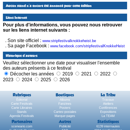
Aucun stand n'a encore été annoncé pour cette édition
Liens Internet
Pour plus d'informations, vous pouvez nous retrouver
sur les liens internet suivants :
. Son site officiel :
www.stripfestivalknokkeheist.be
. Sa page Facebook :
www.facebook.com/stripfestivalKnokkeHeist
Historique d'auteurs
Veuillez sélectionner une date pour visualiser l'ensemble
des auteurs présents à ce festival
Décocher les années
2019
2021
2022
2023
2024
2025
2026
Rubriques
Boutiques
La Tribu
Éditorial
Albums
Travaux
Carte Festivals
Fanzines
Ateliers
Carte Libraires
Posters
Conférences
Stands
Cartes-postales
Expositions
Agenda Festivals
Marque-pages
La TEAM
Partenaires
Autres
Statistiques
sceneario.com
Publicité
6139 internautes