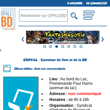
S'INSCRIRE
SE CONNECTER
❮
❯
²
GENVAL - Carrefour du livre et de la BD
32ème édition,
date non communiquée
Lieu :
Au bord du Lac,
Promenande Paul Harris
(avenue du lac)
Adresse :
non communiqué
Horaires :
de 8h à 18h
Organisation :
Syndicat
d'Initiative de Rixensart