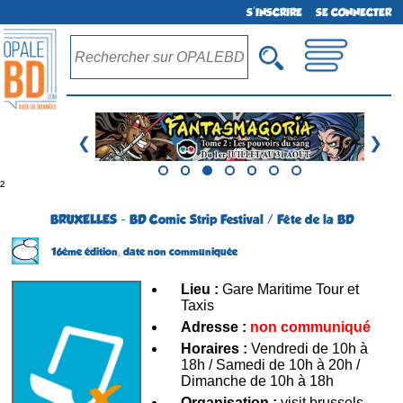
S'INSCRIRE
SE CONNECTER
❮
❯
²
BRUXELLES - BD Comic Strip Festival / Fête de la BD
16ème édition,
date non communiquée
Lieu :
Gare Maritime Tour et
Taxis
Adresse :
non communiqué
Horaires :
Vendredi de 10h à
18h / Samedi de 10h à 20h /
Dimanche de 10h à 18h
Organisation :
visit.brussels