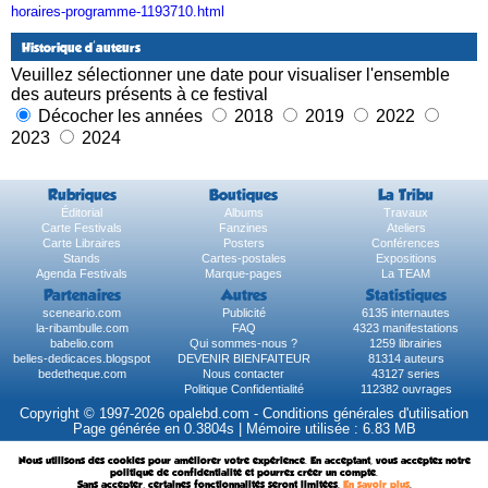
horaires-programme-1193710.html
Historique d'auteurs
Veuillez sélectionner une date pour visualiser l'ensemble
des auteurs présents à ce festival
Décocher les années
2018
2019
2022
2023
2024
Rubriques
Boutiques
La Tribu
Éditorial
Albums
Travaux
Carte Festivals
Fanzines
Ateliers
Carte Libraires
Posters
Conférences
Stands
Cartes-postales
Expositions
Agenda Festivals
Marque-pages
La TEAM
Partenaires
Autres
Statistiques
sceneario.com
Publicité
6135 internautes
la-ribambulle.com
FAQ
4323 manifestations
babelio.com
Qui sommes-nous ?
1259 librairies
belles-dedicaces.blogspot
DEVENIR BIENFAITEUR
81314 auteurs
bedetheque.com
Nous contacter
43127 series
Politique Confidentialité
112382 ouvrages
Copyright © 1997-2026 opalebd.com -
Conditions générales d'utilisation
Page générée en 0.3804s | Mémoire utilisée : 6.83 MB
Nous utilisons des cookies pour améliorer votre expérience. En acceptant, vous acceptez notre
politique de confidentialité et pourrez créer un compte.
Sans accepter, certaines fonctionnalités seront limitées.
En savoir plus
.