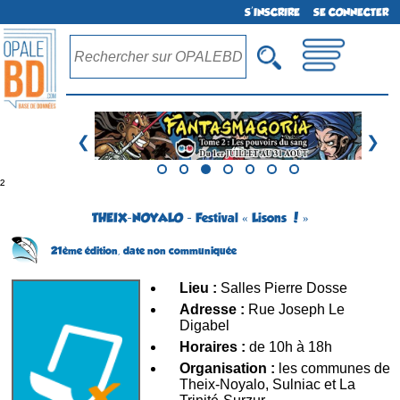
S'INSCRIRE
SE CONNECTER
❮
❯
²
THEIX-NOYALO - Festival « Lisons ! »
21ème édition,
date non communiquée
Lieu :
Salles Pierre Dosse
Adresse :
Rue Joseph Le
Digabel
Horaires :
de 10h à 18h
Organisation :
les communes de
Theix-Noyalo, Sulniac et La