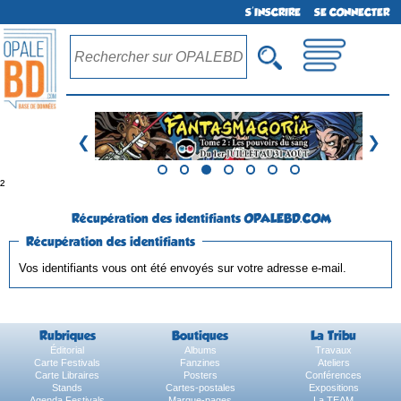
S'INSCRIRE
SE CONNECTER
❮
❯
²
Récupération des identifiants OPALEBD.COM
Récupération des identifiants
Vos identifiants vous ont été envoyés sur votre adresse e-mail.
Rubriques
Boutiques
La Tribu
Éditorial
Albums
Travaux
Carte Festivals
Fanzines
Ateliers
Carte Libraires
Posters
Conférences
Stands
Cartes-postales
Expositions
Agenda Festivals
Marque-pages
La TEAM