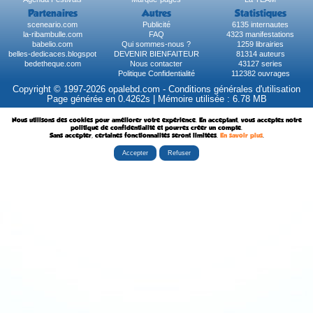
Partenaires
Autres
Statistiques
sceneario.com
Publicité
6135 internautes
la-ribambulle.com
FAQ
4323 manifestations
babelio.com
Qui sommes-nous ?
1259 librairies
belles-dedicaces.blogspot
DEVENIR BIENFAITEUR
81314 auteurs
bedetheque.com
Nous contacter
43127 series
Politique Confidentialité
112382 ouvrages
Copyright © 1997-2026 opalebd.com -
Conditions générales d'utilisation
Page générée en 0.4262s | Mémoire utilisée : 6.78 MB
Nous utilisons des cookies pour améliorer votre expérience. En acceptant, vous acceptez notre
politique de confidentialité et pourrez créer un compte.
Sans accepter, certaines fonctionnalités seront limitées.
En savoir plus
.
Accepter
Refuser