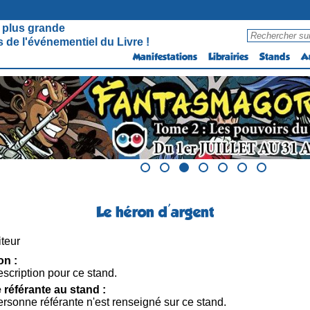
 plus grande
 de l'événementiel du Livre !
Manifestations
Librairies
Stands
A
Le héron d'argent
teur
on :
scription pour ce stand.
référante au stand :
rsonne référante n'est renseigné sur ce stand.