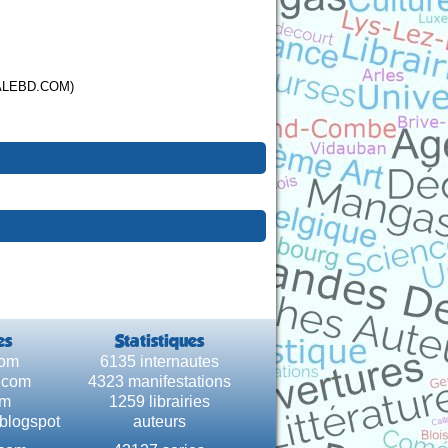
ALEBD.COM)
es
Statistiques
com
6135 internautes
e.com
4323 manifestations
om
1259 librairies
.blogspot
auteurs