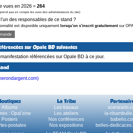
e vues en 2026 =
264
prend pas en compte les vues des administrateurs du site)
 l'un des responsables de ce stand ?
ionnalité est disponible uniquement
lorsqu'on s'inscrit gratuitement
sur OP
demande
éférencées sur Opale BD suivantes
anifestation référencées sur Opale BD à ce jour.
tand
leherondargent.com)
Boutiques
La Tribu
Partenair
Albums
Les travaux
sceneario.
nes : Opal'zine
Les ateliers
la-ribambull
Posters
Nos conférences
babelio.c
tes-postales
Nos expositions
belles-dedicaces