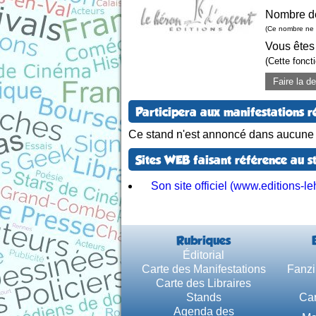
Nombre d
(Ce nombre ne 
Vous êtes
(Cette fonct
Faire la 
Participera aux manifestations r
Ce stand n'est annoncé dans aucune m
Sites WEB faisant référence au s
Son site officiel (www.editions-
Rubriques
Éditorial
Carte des Manifestations
Fanzi
Carte des Libraires
Stands
Car
Agenda des