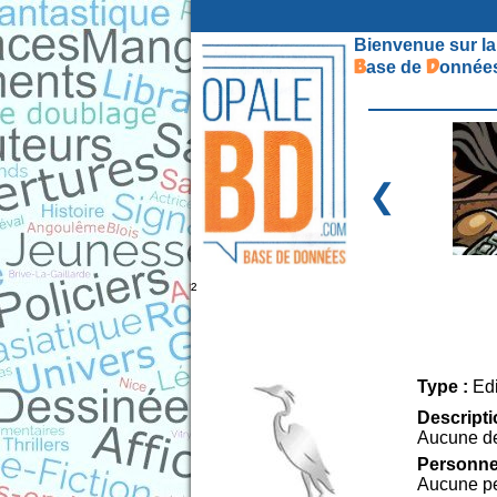
Bienvenue sur la
B
D
ase de
onnées
❮
²
Type :
Edi
Descripti
Aucune de
Personne 
Aucune pe