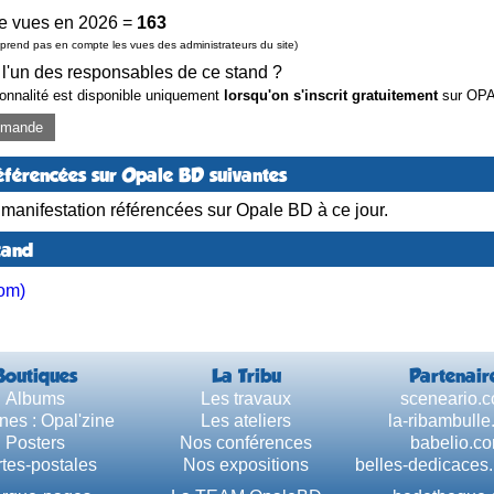
e vues en 2026 =
163
prend pas en compte les vues des administrateurs du site)
 l'un des responsables de ce stand ?
ionnalité est disponible uniquement
lorsqu'on s'inscrit gratuitement
sur OP
demande
éférencées sur Opale BD suivantes
anifestation référencées sur Opale BD à ce jour.
tand
com)
Boutiques
La Tribu
Partenair
Albums
Les travaux
sceneario.
nes : Opal'zine
Les ateliers
la-ribambull
Posters
Nos conférences
babelio.c
tes-postales
Nos expositions
belles-dedicaces