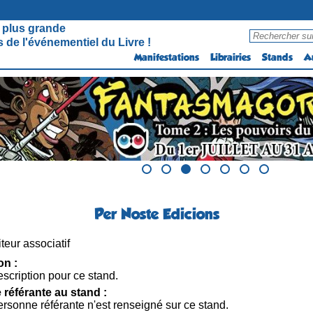
 plus grande
 de l'événementiel du Livre !
Manifestations
Librairies
Stands
A
Per Noste Edicions
teur associatif
on :
scription pour ce stand.
référante au stand :
rsonne référante n'est renseigné sur ce stand.