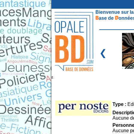
Bienvenue sur la
B
D
ase de
onnées
❮
²
Type :
Edi
Descripti
Aucune de
Personne 
Aucune pe