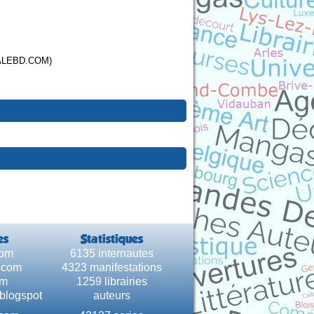
ALEBD.COM)
es
Statistiques
com
6135 internautes
e.com
4323 manifestations
om
1259 librairies
.blogspot
auteurs