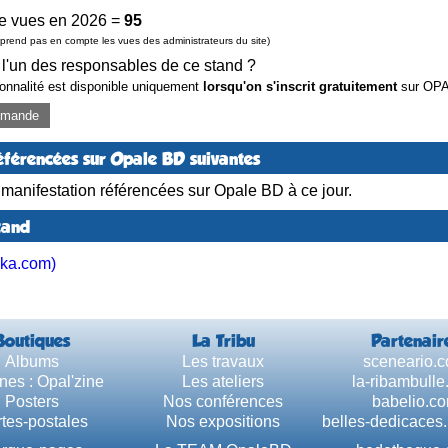
e vues en 2026 =
95
prend pas en compte les vues des administrateurs du site)
 l'un des responsables de ce stand ?
ionnalité est disponible uniquement
lorsqu'on s'inscrit gratuitement
sur OP
demande
éférencées sur Opale BD suivantes
anifestation référencées sur Opale BD à ce jour.
tand
ivka.com)
Boutiques
La Tribu
Partenair
Albums
Les travaux
sceneario.
nes : Opal'zine
Les ateliers
la-ribambull
Posters
Nos conférences
babelio.c
tes-postales
Nos expositions
belles-dedicaces