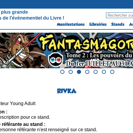
 plus grande
 de l'événementiel du Livre !
Manifestations
Librairies
Stands
A
RIVKA
teur Young Adult
on :
scription pour ce stand.
référante au stand :
rsonne référante n'est renseigné sur ce stand.