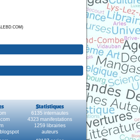
ALEBD.COM)
es
Statistiques
com
6135 internautes
e.com
4323 manifestations
om
1259 librairies
.blogspot
auteurs