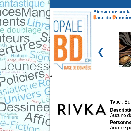
Bienvenue sur la
B
D
ase de
onnées
❮
²
Type :
Edi
Descripti
Aucune de
Personne 
Aucune pe