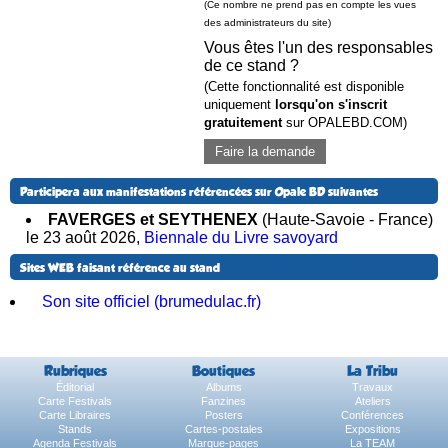
(Ce nombre ne prend pas en compte les vues
des administrateurs du site)
Vous êtes l'un des responsables
de ce stand ?
(Cette fonctionnalité est disponible
uniquement
lorsqu'on s'inscrit
gratuitement
sur OPALEBD.COM)
Faire la demande
Participera aux manifestations référencées sur Opale BD suivantes
FAVERGES et SEYTHENEX
(Haute-Savoie - France)
le 23 août 2026
,
Biennale du Livre savoyard
Sites WEB faisant référence au stand
Son site officiel (brumedulac.fr)
Rubriques
Boutiques
La Tribu
Éditorial
Albums
Travaux
Carte Festivals
Fanzines
Ateliers
Carte Libraires
Posters
Conférences
Stands
Cartes-postales
Expositions
Agenda Festivals
Marque-pages
La TEAM