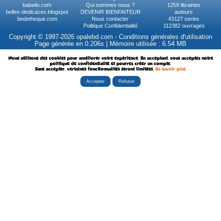
babelio.com
Qui sommes-nous ?
1259 librairies
belles-dedicaces.blogspot
DEVENIR BIENFAITEUR
auteurs
bedetheque.com
Nous contacter
43127 series
Politique Confidentialité
112382 ouvrages
Copyright © 1997-2026 opalebd.com -
Conditions générales d'utilisation
Page générée en 0.206s | Mémoire utilisée : 6.54 MB
Nous utilisons des cookies pour améliorer votre expérience. En acceptant, vous acceptez notre
politique de confidentialité et pourrez créer un compte.
Sans accepter, certaines fonctionnalités seront limitées.
En savoir plus
.
Accepter
Refuser