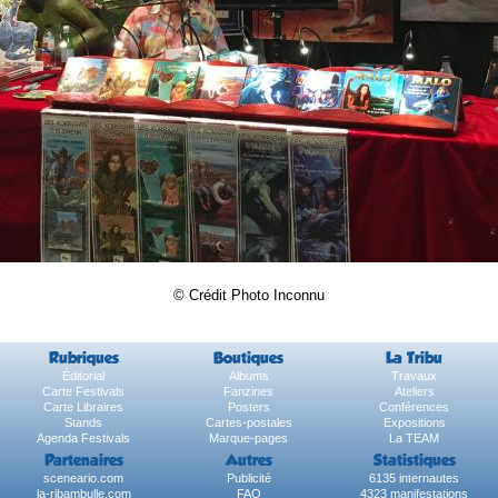
© Crédit Photo Inconnu
Rubriques
Boutiques
La Tribu
Éditorial
Albums
Travaux
Carte Festivals
Fanzines
Ateliers
Carte Libraires
Posters
Conférences
Stands
Cartes-postales
Expositions
Agenda Festivals
Marque-pages
La TEAM
Partenaires
Autres
Statistiques
sceneario.com
Publicité
6135 internautes
la-ribambulle.com
FAQ
4323 manifestations