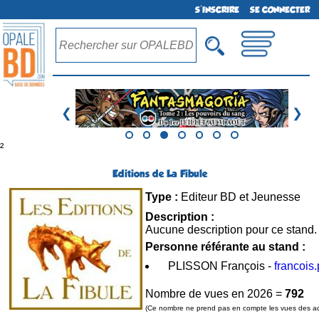
S'INSCRIRE
SE CONNECTER
❮
❯
²
Editions de La Fibule
Type :
Editeur BD et Jeunesse
Description :
Aucune description pour ce stand.
Personne référante au stand :
PLISSON François -
francois
Nombre de vues en 2026 =
792
(Ce nombre ne prend pas en compte les vues des adm