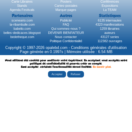
Carte Libraires
Posters
Conférences
Stands
Cartes-postales
Expositions
Agenda Festivals
Marque-pages
La TEAM
Partenaires
Autres
Statistiques
sceneario.com
Publicité
6135 internautes
la-ribambulle.com
FAQ
4323 manifestations
babelio.com
Qui sommes-nous ?
1259 librairies
belles-dedicaces.blogspot
DEVENIR BIENFAITEUR
auteurs
bedetheque.com
Nous contacter
43127 series
Politique Confidentialité
112382 ouvrages
Copyright © 1997-2026 opalebd.com -
Conditions générales d'utilisation
Page générée en 0.1997s | Mémoire utilisée : 6.54 MB
Nous utilisons des cookies pour améliorer votre expérience. En acceptant, vous acceptez notre
politique de confidentialité et pourrez créer un compte.
Sans accepter, certaines fonctionnalités seront limitées.
En savoir plus
.
Accepter
Refuser