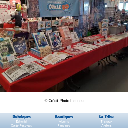
© Crédit Photo Inconnu
Rubriques
Boutiques
La Tribu
Éditorial
Albums
Travaux
Carte Festivals
Fanzines
Ateliers