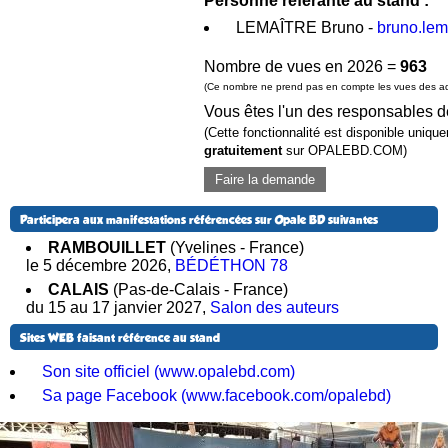
Personne référante au stand :
LEMAÎTRE Bruno -
bruno.le
Nombre de vues en 2026 =
963
(Ce nombre ne prend pas en compte les vues des adm
Vous êtes l'un des responsables d
(Cette fonctionnalité est disponible uniq
gratuitement
sur OPALEBD.COM)
Faire la demande
Participera aux manifestations référencées sur Opale BD suivantes
RAMBOUILLET
(Yvelines - France)
le 5 décembre 2026
,
BÉDÉTHON 78
CALAIS
(Pas-de-Calais - France)
du 15 au 17 janvier 2027
,
Salon des auteurs
Sites WEB faisant référence au stand
Son site officiel (www.opalebd.com)
Sa page Facebook (www.facebook.com/opalebd)