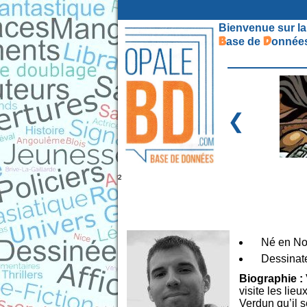
Bienvenue sur la
B
D
ase de
onnées
❮
²
Né en N
Dessinate
Biographie :
visite les lie
Verdun qu’il s