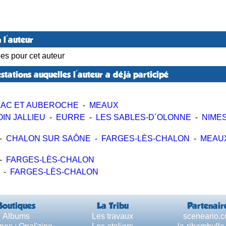
 l'auteur
ées pour cet auteur
stations auquelles l'auteur a déjà participé
LAC ET AUBEROCHE
-
MEAUX
IN JALLIEU
-
EURRE
-
LES SABLES-D´OLONNE
-
NIME
-
CHALON SUR SAÔNE
-
FARGES-LÈS-CHALON
-
MEAU
-
FARGES-LÈS-CHALON
-
FARGES-LÈS-CHALON
Boutiques
La Tribu
Partenair
Albums
Les travaux
sceneario.