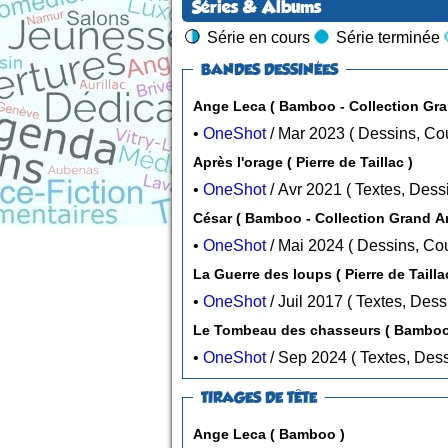
Séries & Albums
Série en cours
Série terminée
BANDES DESSINÉES
Ange Leca ( Bamboo - Collec
•
OneShot
/ Mar 2023 ( Dess
Après l'orage ( Pierre de Taillac )
•
OneShot
/ Avr 2021 ( Text
César ( Bamboo - Collection Gran
•
OneShot
/ Mai 2024 ( Dess
La Guerre des loups ( Pierre de Tail
•
OneShot
/ Juil 2017 ( Tex
•
OneShot
/ Sep 2024 ( Tex
TIRAGES DE TÊTE
Ange Leca ( Bamboo )