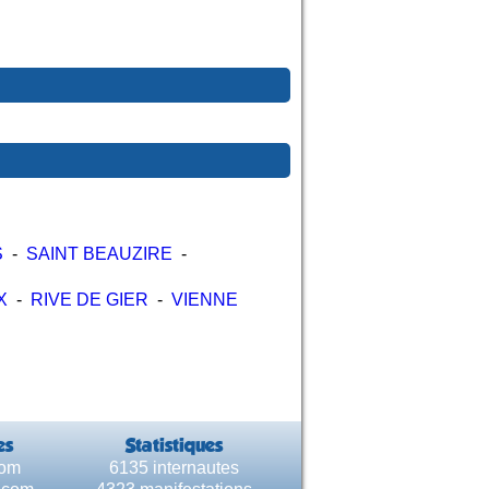
S
-
SAINT BEAUZIRE
-
X
-
RIVE DE GIER
-
VIENNE
es
Statistiques
com
6135 internautes