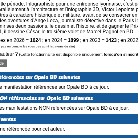
te période. Infographiste pour une entreprise lyonnaise, c’est p
rallèlement à l'architecture et l'infographie 3D, Victor Lepoin
trés à caractère historique et militaire, avant de se consacrer e
 les aventures d'Ange Leca, journaliste détective dans le Paris
ir ses deux passions, le dessin et l'histoire, et de gagner le P
, il dessine César, le troisième volet de Marcel Pagnol en BD.
es en 2026 =
1624
; en 2024 =
1899
; en 2023 =
1423
; en 202
pas en compte les vues des administrateurs du site)
 auteur ?
(Cette fonctionnalité est disponible uniquement
lorsqu'on s'inscri
de
éférencées sur Opale BD suivantes
 manifestation référencée sur Opale BD à ce jour.
NON référencées sur Opale BD suivantes
es manifestations NON référencées sur Opale BD à ce jour.
ivantes
ie référencée pour cet auteur.