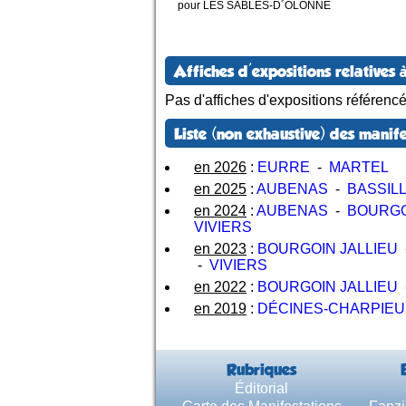
pour LES SABLES-D´OLONNE
Affiches d'expositions relatives à
Pas d'affiches d'expositions référenc
Liste (non exhaustive) des manife
en 2026
:
EURRE
-
MARTEL
en 2025
:
AUBENAS
-
BASSIL
en 2024
:
AUBENAS
-
BOURGO
VIVIERS
en 2023
:
BOURGOIN JALLIEU
-
VIVIERS
en 2022
:
BOURGOIN JALLIEU
en 2019
:
DÉCINES-CHARPIEU
Rubriques
Éditorial