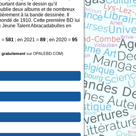
ourtant dans le dessin qu’il
te publie deux albums et de nombreux
ntièrement à la bande dessinée. Il
 inondé de 1910. Cette première BD lui
rix Jeune Talent Abracadabulles en
2 =
581
; en 2021 =
89
; en 2020 =
95
t gratuitement
sur OPALEBD.COM)