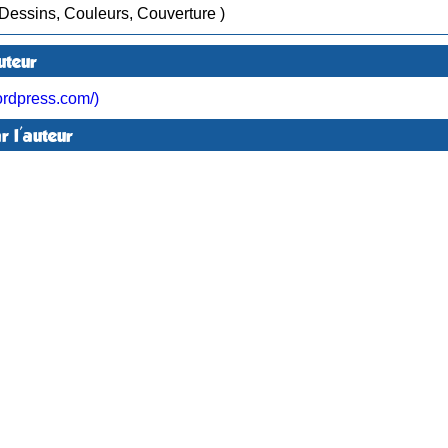
/ Mar 2024 ( Dessins, Couleurs, Couverture )
uteur
ordpress.com/)
r l'auteur