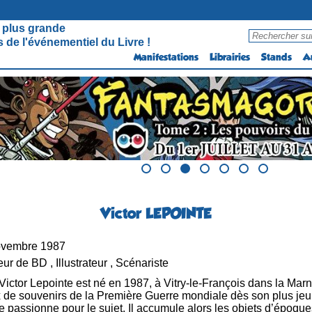
 plus grande
 de l'événementiel du Livre !
Manifestations
Librairies
Stands
A
Victor LEPOINTE
ovembre 1987
ur de BD , Illustrateur , Scénariste
Victor Lepointe est né en 1987, à Vitry-le-François dans la Marn
ux de souvenirs de la Première Guerre mondiale dès son plus jeu
e passionne pour le sujet. Il accumule alors les objets d’époques 