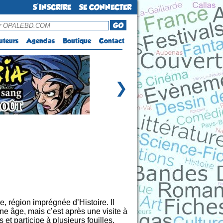
S'INSCRIRE
SE CONNECTER
GO
uteurs
Agendas
Boutique
Contact
❯
e, région imprégnée d’Histoire. Il
ne âge, mais c’est après une visite à
et participe à plusieurs fouilles,