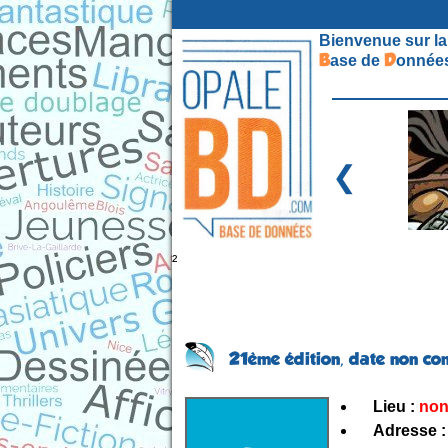
Bienvenue sur la
B
D
ase de
onnées
❮
²
21ème édition,
date non co
Lieu :
non
Adresse :