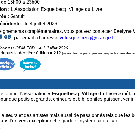
de 15h00 à 23h00
ion :
L'Association Esquelbecq, Village du Livre
rée :
Gratuit
récédente :
le 4 juillet 2026
seignements complémentaires, vous pouvez contacter
Evelyne 
par email à l'adresse
vdlesquelbecq@orange.fr
.
jour par OPALEBD , le 1 Juillet 2026
epuis la dernière édition =
212
(ce nombre ne prend pas en compte les vues des admi
e la nuit, l’association
« Esquelbecq, Village du Livre »
métam
 pour que petits et grands, chineurs et bibliophiles puissent veni
s auteurs et des artistes mais aussi de passionnés tels que les bo
ns l’univers exceptionnel et parfois mystérieux du livre.
s