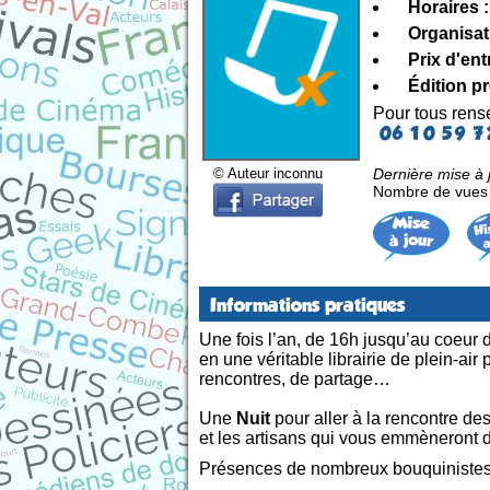
Horaires :
Organisat
Prix d'ent
Édition p
Pour tous ren
Dernière mise à 
© Auteur inconnu
Nombre de vues d
Informations pratiques
Une fois l’an, de 16h jusqu’au coeur d
en une véritable librairie de plein-air
rencontres, de partage…
Une
Nuit
pour aller à la rencontre de
et les artisans qui vous emmèneront da
Présences de nombreux bouquiniste