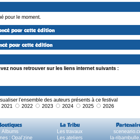
é pour le moment.
ncé pour cette édition
cé pour cette édition
ez nous retrouver sur les liens internet suivants :
sualiser l'ensemble des auteurs présents à ce festival
2021
2022
2023
2024
2025
2026
Boutiques
La Tribu
Partenair
Albums
Les travaux
sceneario.
nes : Opal'zine
Les ateliers
la-ribambull