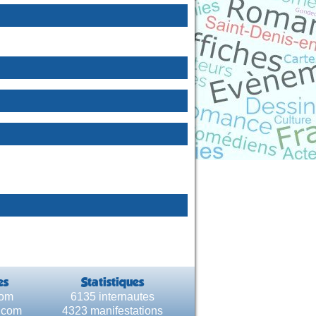
es
Statistiques
com
6135 internautes
e.com
4323 manifestations