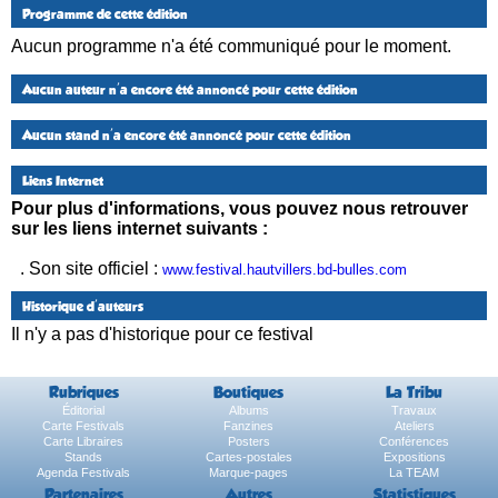
Programme de cette édition
Aucun programme n'a été communiqué pour le moment.
Aucun auteur n'a encore été annoncé pour cette édition
Aucun stand n'a encore été annoncé pour cette édition
Liens Internet
Pour plus d'informations, vous pouvez nous retrouver
sur les liens internet suivants :
. Son site officiel :
www.festival.hautvillers.bd-bulles.com
Historique d'auteurs
Il n'y a pas d'historique pour ce festival
Rubriques
Boutiques
La Tribu
Éditorial
Albums
Travaux
Carte Festivals
Fanzines
Ateliers
Carte Libraires
Posters
Conférences
Stands
Cartes-postales
Expositions
Agenda Festivals
Marque-pages
La TEAM
Partenaires
Autres
Statistiques