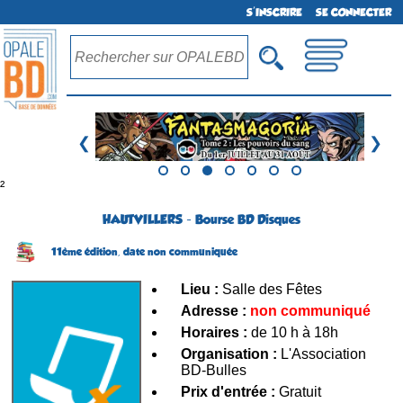
S'INSCRIRE
SE CONNECTER
❮
❯
²
HAUTVILLERS - Bourse BD Disques
11ème édition,
date non communiquée
Lieu :
Salle des Fêtes
Adresse :
non communiqué
Horaires :
de 10 h à 18h
Organisation :
L'Association
BD-Bulles
Prix d'entrée :
Gratuit