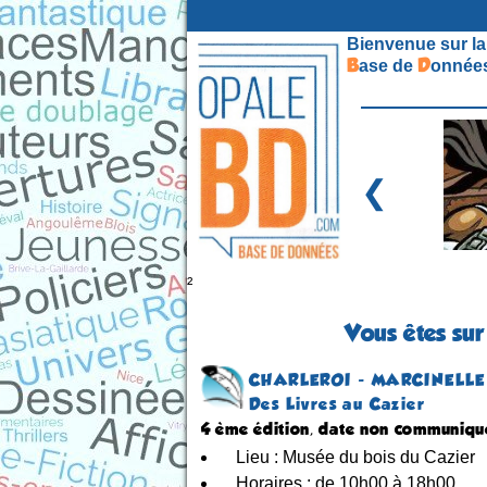
Bienvenue sur la
B
D
ase de
onnées
❮
²
Vous êtes sur
CHARLEROI - MARCINELLE
Des Livres au Cazier
4 ème édition, date non communiqu
Lieu : Musée du bois du Cazier
Horaires : de 10h00 à 18h00