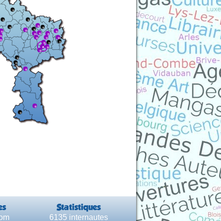
es
Statistiques
com
6135 internautes