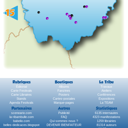
Rubriques
Boutiques
La Tribu
Éditorial
Albums
Travaux
Carte Festivals
Fanzines
Ateliers
Carte Libraires
Posters
Conférences
Stands
Cartes-postales
Expositions
Agenda Festivals
Marque-pages
La TEAM
Partenaires
Autres
Statistiques
sceneario.com
Publicité
6135 internautes
la-ribambulle.com
FAQ
4323 manifestations
babelio.com
Qui sommes-nous ?
1259 librairies
belles-dedicaces.blogspot
DEVENIR BIENFAITEUR
81314 auteurs