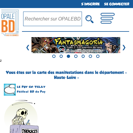
S'INSCRIRE
SE CONNECTER
❮
❯
²
Vous êtes sur la carte des manifestations dans le département «
Haute-Loire »
LE PUY-EN-VELAY
Festival BD du Puy