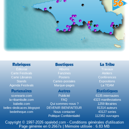
Rubriques
Boutiques
La Tribu
Éditorial
Albums
Travaux
Carte Festivals
Fanzines
Ateliers
Carte Libraires
Posters
Conférences
Stands
Cartes-postales
Expositions
Agenda Festivals
Marque-pages
La TEAM
Partenaires
Autres
Statistiques
sceneario.com
Publicité
6135 internautes
la-ribambulle.com
FAQ
4323 manifestations
babelio.com
Qui sommes-nous ?
1259 librairies
belles-dedicaces.blogspot
DEVENIR BIENFAITEUR
81314 auteurs
bedetheque.com
Nous contacter
43127 series
Politique Confidentialité
112382 ouvrages
Copyright © 1997-2026 opalebd.com -
Conditions générales d'utilisation
Page générée en 0.2667s | Mémoire utilisée : 6.83 MB