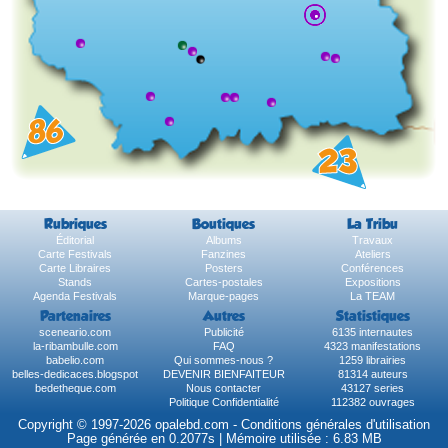
Rubriques
Boutiques
La Tribu
Éditorial
Albums
Travaux
Carte Festivals
Fanzines
Ateliers
Carte Libraires
Posters
Conférences
Stands
Cartes-postales
Expositions
Agenda Festivals
Marque-pages
La TEAM
Partenaires
Autres
Statistiques
sceneario.com
Publicité
6135 internautes
la-ribambulle.com
FAQ
4323 manifestations
babelio.com
Qui sommes-nous ?
1259 librairies
belles-dedicaces.blogspot
DEVENIR BIENFAITEUR
81314 auteurs
bedetheque.com
Nous contacter
43127 series
Politique Confidentialité
112382 ouvrages
Copyright © 1997-2026 opalebd.com -
Conditions générales d'utilisation
Page générée en 0.2077s | Mémoire utilisée : 6.83 MB