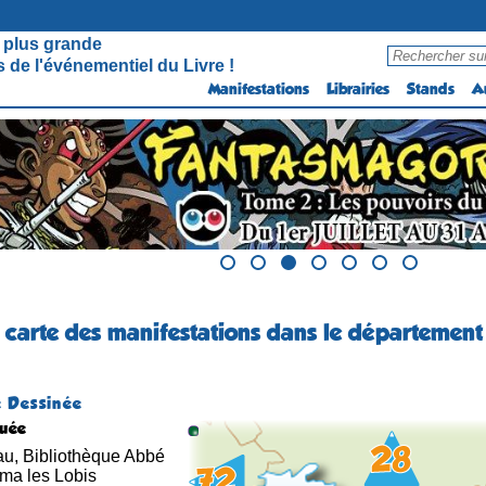
 plus grande
 de l'événementiel du Livre !
Manifestations
Librairies
Stands
A
a carte des manifestations dans le département 
 Dessinée
quée
eau, Bibliothèque Abbé
ma les Lobis