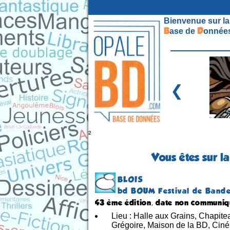
Bienvenue sur la
B
D
ase de
onnées
❮
²
Vous êtes sur l
BLOIS
bd BOUM Festival de Bande
43 ème édition, date non communi
Lieu : Halle aux Grains, Chapit
Grégoire, Maison de la BD, Ciné