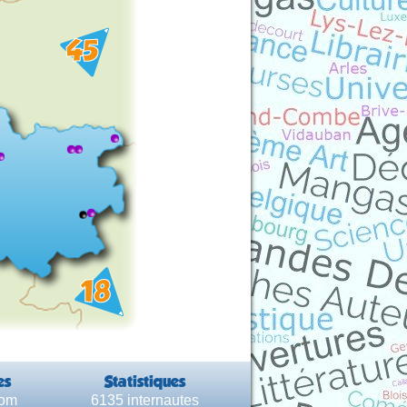
es
Statistiques
com
6135 internautes