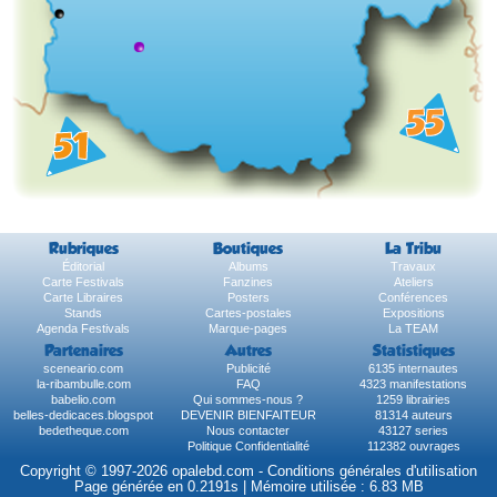
Rubriques
Boutiques
La Tribu
Éditorial
Albums
Travaux
Carte Festivals
Fanzines
Ateliers
Carte Libraires
Posters
Conférences
Stands
Cartes-postales
Expositions
Agenda Festivals
Marque-pages
La TEAM
Partenaires
Autres
Statistiques
sceneario.com
Publicité
6135 internautes
la-ribambulle.com
FAQ
4323 manifestations
babelio.com
Qui sommes-nous ?
1259 librairies
belles-dedicaces.blogspot
DEVENIR BIENFAITEUR
81314 auteurs
bedetheque.com
Nous contacter
43127 series
Politique Confidentialité
112382 ouvrages
Copyright © 1997-2026 opalebd.com -
Conditions générales d'utilisation
Page générée en 0.2191s | Mémoire utilisée : 6.83 MB