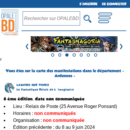
S'INSCRIRE
SE CONNECTER
❮
❯
²
Vous êtes sur la carte des manifestations dans le département «
Ardennes »
LAUNOIS-SUR-VENCE
Le Fantastique Relais de L 'imaginaire
6 ème édition, date non communiquée
Lieu : Relais de Poste (25 Avenue Roger Ponsard)
Horaires :
non communiqués
Organisation :
non communiquée
Édition précédente : du 8 au 9 juin 2024