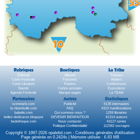
Rubriques
Boutiques
La Tribu
Éditorial
Albums
Travaux
Carte Festivals
Fanzines
Ateliers
Carte Libraires
Posters
Conférences
Stands
Cartes-postales
Expositions
Agenda Festivals
Marque-pages
La TEAM
Partenaires
Autres
Statistiques
sceneario.com
Publicité
6135 internautes
la-ribambulle.com
FAQ
4323 manifestations
babelio.com
Qui sommes-nous ?
1259 librairies
belles-dedicaces.blogspot
DEVENIR BIENFAITEUR
81314 auteurs
bedetheque.com
Nous contacter
43127 series
Politique Confidentialité
112382 ouvrages
Copyright © 1997-2026 opalebd.com -
Conditions générales d'utilisation
Page générée en 0.2424s | Mémoire utilisée : 6.83 MB