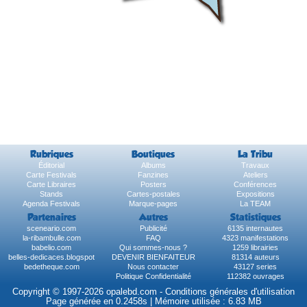
Rubriques
Boutiques
La Tribu
Éditorial
Albums
Travaux
Carte Festivals
Fanzines
Ateliers
Carte Libraires
Posters
Conférences
Stands
Cartes-postales
Expositions
Agenda Festivals
Marque-pages
La TEAM
Partenaires
Autres
Statistiques
sceneario.com
Publicité
6135 internautes
la-ribambulle.com
FAQ
4323 manifestations
babelio.com
Qui sommes-nous ?
1259 librairies
belles-dedicaces.blogspot
DEVENIR BIENFAITEUR
81314 auteurs
bedetheque.com
Nous contacter
43127 series
Politique Confidentialité
112382 ouvrages
Copyright © 1997-2026 opalebd.com -
Conditions générales d'utilisation
Page générée en 0.2458s | Mémoire utilisée : 6.83 MB