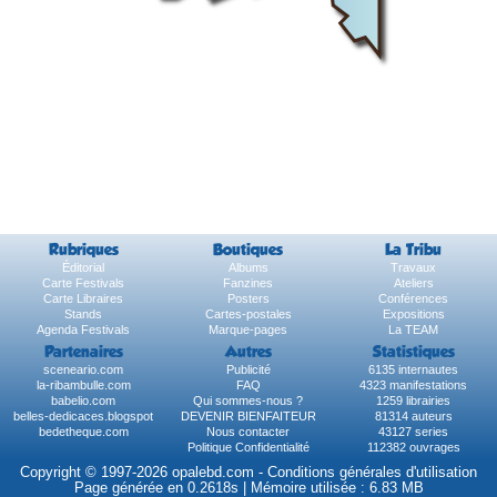
Rubriques
Boutiques
La Tribu
Éditorial
Albums
Travaux
Carte Festivals
Fanzines
Ateliers
Carte Libraires
Posters
Conférences
Stands
Cartes-postales
Expositions
Agenda Festivals
Marque-pages
La TEAM
Partenaires
Autres
Statistiques
sceneario.com
Publicité
6135 internautes
la-ribambulle.com
FAQ
4323 manifestations
babelio.com
Qui sommes-nous ?
1259 librairies
belles-dedicaces.blogspot
DEVENIR BIENFAITEUR
81314 auteurs
bedetheque.com
Nous contacter
43127 series
Politique Confidentialité
112382 ouvrages
Copyright © 1997-2026 opalebd.com -
Conditions générales d'utilisation
Page générée en 0.2618s | Mémoire utilisée : 6.83 MB