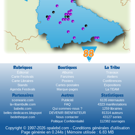
Rubriques
Boutiques
La Tribu
Éditorial
Albums
Travaux
Carte Festivals
Fanzines
Ateliers
Carte Libraires
Posters
Conférences
Stands
Cartes-postales
Expositions
Agenda Festivals
Marque-pages
La TEAM
Partenaires
Autres
Statistiques
sceneario.com
Publicité
6135 internautes
la-ribambulle.com
FAQ
4323 manifestations
babelio.com
Qui sommes-nous ?
1259 librairies
belles-dedicaces.blogspot
DEVENIR BIENFAITEUR
81314 auteurs
bedetheque.com
Nous contacter
43127 series
Politique Confidentialité
112382 ouvrages
Copyright © 1997-2026 opalebd.com -
Conditions générales d'utilisation
Page générée en 0.244s | Mémoire utilisée : 6.83 MB