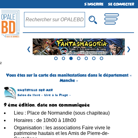
S'INSCRIRE
SE CONNECTER
❮
❯
²
Vous êtes sur la carte des manifestations dans le département «
Manche »
HAUTEVILLE-SUR-MER
Salon du livre « Lire à la Plage »
9 ème édition, date non communiquée
Lieu : Place de Normandie (sous chapiteau)
Horaires : de 10h00 à 18h00
Organisation : les associations Faire vivre le
patrimoine hautais et les Amis de Pierre-de-