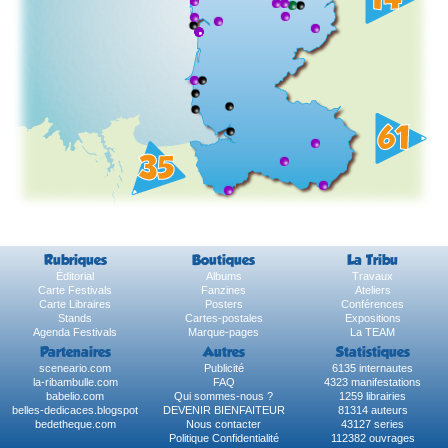
Rubriques
Boutiques
La Tribu
Éditorial
Albums
Travaux
Carte Festivals
Fanzines
Ateliers
Carte Libraires
Posters
Conférences
Stands
Cartes-postales
Expositions
Agenda Festivals
Marque-pages
La TEAM
Partenaires
Autres
Statistiques
sceneario.com
Publicité
6135 internautes
la-ribambulle.com
FAQ
4323 manifestations
babelio.com
Qui sommes-nous ?
1259 librairies
belles-dedicaces.blogspot
DEVENIR BIENFAITEUR
81314 auteurs
bedetheque.com
Nous contacter
43127 series
Politique Confidentialité
112382 ouvrages