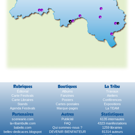
Rubriques
Boutiques
La Tribu
Éditorial
Albums
Travaux
Carte Festivals
Fanzines
Ateliers
Carte Libraires
Posters
Conférences
Stands
Cartes-postales
Expositions
Agenda Festivals
Marque-pages
La TEAM
Partenaires
Autres
Statistiques
sceneario.com
Publicité
6135 internautes
la-ribambulle.com
FAQ
4323 manifestations
babelio.com
Qui sommes-nous ?
1259 librairies
belles-dedicaces.blogspot
DEVENIR BIENFAITEUR
81314 auteurs