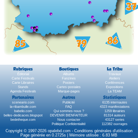
Rubriques
Boutiques
La Tribu
Éditorial
Albums
Travaux
Carte Festivals
Fanzines
Ateliers
Carte Libraires
Posters
Conférences
Stands
Cartes-postales
Expositions
Agenda Festivals
Marque-pages
La TEAM
Partenaires
Autres
Statistiques
sceneario.com
Publicité
6135 internautes
la-ribambulle.com
FAQ
4323 manifestations
babelio.com
Qui sommes-nous ?
1259 librairies
belles-dedicaces.blogspot
DEVENIR BIENFAITEUR
81314 auteurs
bedetheque.com
Nous contacter
43127 series
Politique Confidentialité
112382 ouvrages
Copyright © 1997-2026 opalebd.com -
Conditions générales d'utilisation
Page générée en 0.2725s | Mémoire utilisée : 6.83 MB