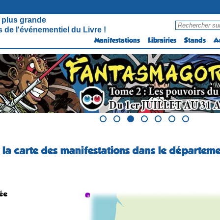
 plus grande
 de l'événementiel du Livre !
Manifestations
Librairies
Stands
A
 la carte des manifestations dans le départe
ée