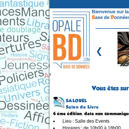
Bienvenue sur la
B
D
ase de
onnées
❮
²
Vous êtes sur
SALOUËL
Salon du Livre
4 ème édition, date non communiqu
Lieu : Salle des Events
Horaires : de 10h00 à 18h00