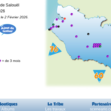
 de Salouël
026
 le 2 Février 2026.
+ de 3 mois
Boutiques
La Tribu
Partenair
Albums
Les travaux
sceneario.