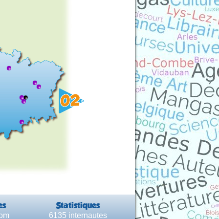
es
Statistiques
com
6135 internautes